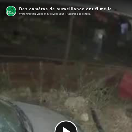
Des caméras de surveillance ont filmé le moment où des colons isr. ont volé 70 têtes de moutons dans la région de Hamra
Watching this video may reveal your IP address to others.