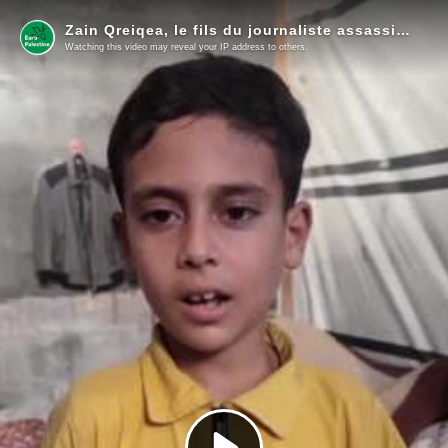
Zain Qreiqea, le fils du journaliste assassiné d'Al-Jazeera, Mohammed Qreiqea, fait ses derniers adieux à son père.
Watching this video may reveal your IP address to others.